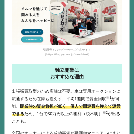
引用元：ハッピーカーズ公式サイト
（https://happycars.jp/franchise/）
独立開業に
おすすめな理由
出張張買取型のため店舗は不要。車は専用オークションに
※1
流通するため在庫も抱えず、平均1週間で資金回収
が可
能。
開業時の資金負担が低く、個人で固定費を抑えて運営
※2
できる
ため、1台で30万円以上の粗利（税不明）
が出る
ことも。
全国のオーナーによる成功事例が動画やマニュアルにまと