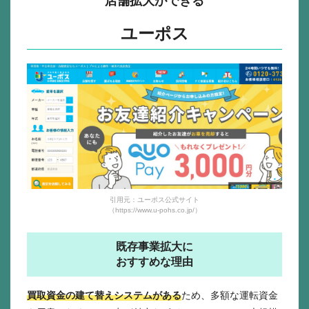
店舗拡大ができる
ユーポス
引用元：ユーポス公式サイト
（https://www.u-pohs.co.jp/）
既存事業拡大に
おすすめな理由
買取資金の建て替えシステムがある
ため、多額な運転資金