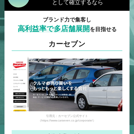
として確立するなら
ブランド力で集客し
高利益率で多店舗展開
を目指せる
カーセブン
引用元：カーセブン公式サイト
（https://www.carseven.co.jp/corporate/）