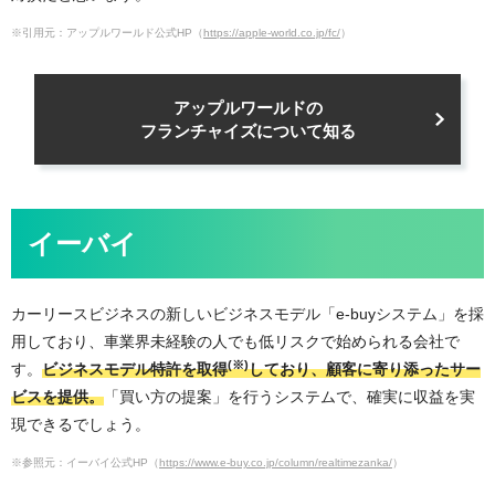
※引用元：アップルワールド公式HP（
https://apple-world.co.jp/fc/
）
アップルワールドの
フランチャイズについて知る
イーバイ
カーリースビジネスの新しいビジネスモデル「e-buyシステム」を採
用しており、車業界未経験の人でも低リスクで始められる会社で
(※)
す。
ビジネスモデル特許を取得
しており、顧客に寄り添ったサー
ビスを提供。
「買い方の提案」を行うシステムで、確実に収益を実
現できるでしょう。
※参照元：イーバイ公式HP（
https://www.e-buy.co.jp/column/realtimezanka/
）