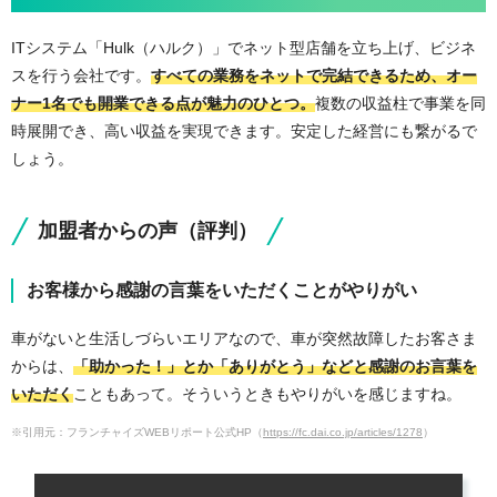
ITシステム「Hulk（ハルク）」でネット型店舗を立ち上げ、ビジネ
スを行う会社です。
すべての業務をネットで完結できるため、オー
ナー1名でも開業できる点が魅力のひとつ。
複数の収益柱で事業を同
時展開でき、高い収益を実現できます。安定した経営にも繋がるで
しょう。
加盟者からの声（評判）
お客様から感謝の言葉をいただくことがやりがい
車がないと生活しづらいエリアなので、車が突然故障したお客さま
からは、
「助かった！」とか「ありがとう」などと感謝のお言葉を
いただく
こともあって。そういうときもやりがいを感じますね。
※引用元：フランチャイズWEBリポート公式HP（
https://fc.dai.co.jp/articles/1278
）