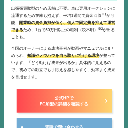
出張張買取型のため店舗は不要。車は専用オークションに
※1
流通するため在庫も抱えず、平均1週間で資金回収
が可
能。
開業時の資金負担が低く、個人で固定費を抑えて運営
※2
できる
ため、1台で30万円以上の粗利（税不明）
が出る
ことも。
全国のオーナーによる成功事例が動画やマニュアルにまと
められ、
知識やノウハウを自ら取りに行ける環境
が整って
います。「どう動けば成果が出るか」具体的に見えるの
で、初めての独立でも手応えを感じやすく、効率よく成果
を目指せます。
公式HPで
FC加盟の詳細を確認する
電話で問い合わせる