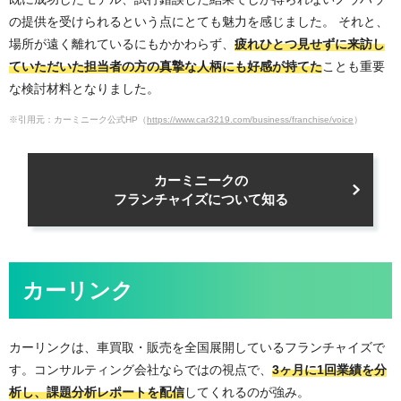
の提供を受けられるという点にとても魅力を感じました。 それと、
場所が遠く離れているにもかかわらず、
疲れひとつ見せずに来訪し
ていただいた担当者の方の真摯な人柄にも好感が持てた
ことも重要
な検討材料となりました。
※引用元：カーミニーク公式HP（
https://www.car3219.com/business/franchise/voice
）
カーミニークの
フランチャイズについて知る
カーリンク
カーリンクは、車買取・販売を全国展開しているフランチャイズで
す。コンサルティング会社ならではの視点で、
3ヶ月に1回業績を分
析し、課題分析レポートを配信
してくれるのが強み。