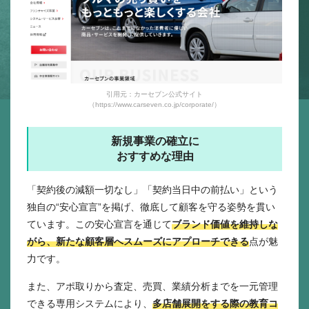
引用元：カーセブン公式サイト
（https://www.carseven.co.jp/corporate/）
新規事業の確立に
おすすめな理由
「契約後の減額一切なし」「契約当日中の前払い」という
独自の“安心宣言”を掲げ、徹底して顧客を守る姿勢を貫い
ています。この安心宣言を通じて
ブランド価値を維持しな
がら、新たな顧客層へスムーズにアプローチできる
点が魅
力です。
また、アポ取りから査定、売買、業績分析までを一元管理
できる専用システムにより、
多店舗展開をする際の教育コ