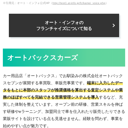
※引用元：オート・インフォ公式HP（
http://test1.at-info.jp/fc/kamei_voice.php
）
オート・インフォの
フランチャイズについて知る
オートバックスカーズ
カー用品店「オートバックス」でお馴染みの株式会社オートバック
スセブンが展開する車買取、車販売事業です。
端末に入力したデー
タをもとに本部のスタッフが推奨価格を算出する査定システムや業
務のほぼすべてを完結できる営業管理システムを導入
するなど、充
実した体制を整えています。オープン前の研修、営業スキルを伸ば
す研修やeラーニング、加盟同士で車を仕入れたり販売したりできる
業販サイトを設けている点も見逃せません。経験を問わず、事業を
始めやすい点が魅力です。