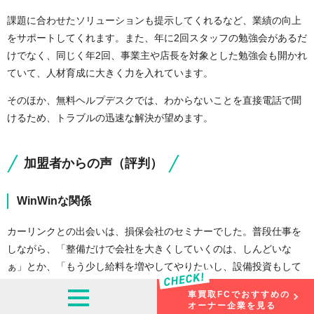
課題に合わせたソリューションも提示してくれるなど、業績の向上
をサポートしてくれます。また、年に2回スタッフの勉強会があるだ
けでなく、同じく年2回、事業主や店長を対象とした勉強会も開かれ
ていて、人材育成に大きく力を入れています。
そのほか、無料ヘルプデスクでは、わからないことを直接電話で聞
けるため、トラブルの迅速な解決が望めます。
加盟者からの声（評判）
WinWinな関係
カーリンクとの出会いは、損保会社のセミナーでした。普段仕事を
しながら、「整備だけで会社を大きくしていくのは、しんどいな
ぁ」とか、「もう少し給料を増やしてやりたいし、設備投資もして
いきたいなぁ・・・」と考えていた私に、『整備業・成功戦略セミ
車買取FCでおすすめの
ナー』での話は衝撃的でした。顧客基盤（既存の自社のお客様）を
オーナー企業を見る