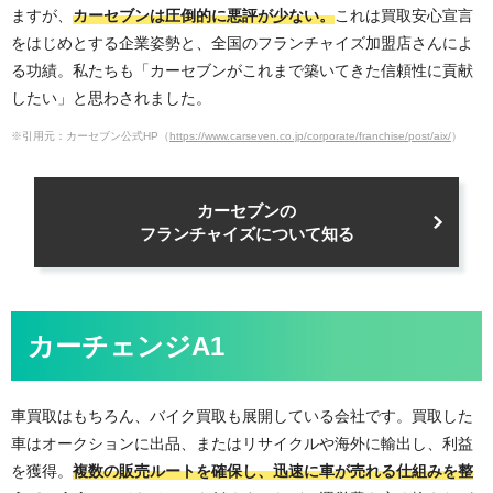
ますが、
カーセブンは圧倒的に悪評が少ない。
これは買取安心宣言
をはじめとする企業姿勢と、全国のフランチャイズ加盟店さんによ
る功績。私たちも「カーセブンがこれまで築いてきた信頼性に貢献
したい」と思わされました。
※引用元：カーセブン公式HP（
https://www.carseven.co.jp/corporate/franchise/post/aix/
）
カーセブンの
フランチャイズについて知る
カーチェンジA1
車買取はもちろん、バイク買取も展開している会社です。買取した
車はオークションに出品、またはリサイクルや海外に輸出し、利益
を獲得。
複数の販売ルートを確保し、迅速に車が売れる仕組みを整