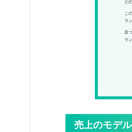
ど
こ
ラ
且
ラ
売上のモデル