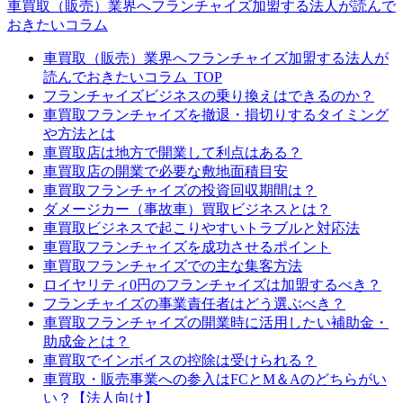
車買取（販売）業界へフランチャイズ加盟する法人が読んで
おきたいコラム
車買取（販売）業界へフランチャイズ加盟する法人が
読んでおきたいコラム_TOP
フランチャイズビジネスの乗り換えはできるのか？
車買取フランチャイズを撤退・損切りするタイミング
や方法とは
車買取店は地方で開業して利点はある？
車買取店の開業で必要な敷地面積目安
車買取フランチャイズの投資回収期間は？
ダメージカー（事故車）買取ビジネスとは？
車買取ビジネスで起こりやすいトラブルと対応法
車買取フランチャイズを成功させるポイント
車買取フランチャイズでの主な集客方法
ロイヤリティ0円のフランチャイズは加盟するべき？
フランチャイズの事業責任者はどう選ぶべき？
車買取フランチャイズの開業時に活用したい補助金・
助成金とは？
車買取でインボイスの控除は受けられる？
車買取・販売事業への参入はFCとM＆Aのどちらがい
い？【法人向け】