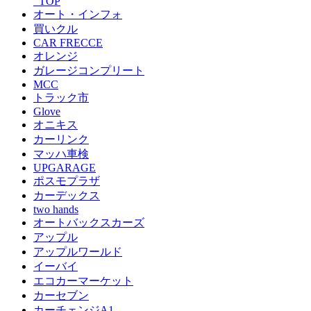
_TOP
オート・インフォ
買いクル
CAR FRECCE
オレンジ
ガレージコンプリート
MCC
トラック市
Glove
オニキス
カーリンク
マッハ車検
UPGARAGE
ポスモプラザ
カーデックス
two hands
オートバックスカーズ
アップル
アップルワールド
イーバイ
エコカーマーケット
カーセブン
カーチェンジA1