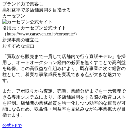
ブランド力で集客し
高利益率で多店舗展開
を目指せる
カーセブン
引用元：カーセブン公式サイト
（https://www.carseven.co.jp/corporate/）
新規事業の確立に
おすすめな理由
「買取から販売まで一貫して店舗内で行う直販モデル」を採
用し、オートオークション経由の必要を無くすことで高利益
を確保。この高収益な仕組みにより、
既存事業に次ぐ経営の
柱として、着実な事業成長を実現
できる点が大きな魅力で
す。
また、アポ取りから査定、売買、業績分析までを一元管理で
きる専用システムにより、
多店舗展開をする際の教育コスト
を抑制
。店舗間の業務品質を均一化しつつ効率的な運営が可
能になるため、収益性・利益率を見込みながら事業拡大が目
指せます。
公式HPで