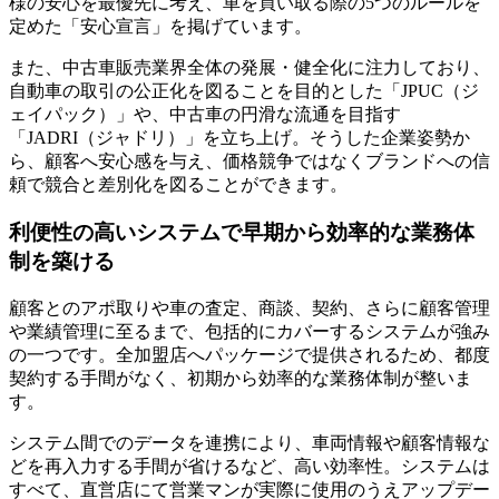
様の安心を最優先に考え、車を買い取る際の5つのルールを
定めた「安心宣言」を掲げています。
また、中古車販売業界全体の発展・健全化に注力しており、
自動車の取引の公正化を図ることを目的とした「JPUC（ジ
ェイパック）」や、中古車の円滑な流通を目指す
「JADRI（ジャドリ）」を立ち上げ。そうした企業姿勢か
ら、
顧客へ安心感を与え、価格競争ではなくブランドへの信
頼で競合と差別化を図る
ことができます。
利便性の高いシステムで早期から効率的な業務体
制を築ける
顧客とのアポ取りや車の査定、商談、契約、さらに顧客管理
や業績管理に至るまで、包括的にカバーするシステムが強み
の一つです。全加盟店へパッケージで提供されるため、都度
契約する手間がなく、初期から効率的な業務体制が整いま
す。
システム間でのデータを連携により、車両情報や顧客情報な
どを再入力する手間が省けるなど、高い効率性。システムは
すべて、直営店にて営業マンが実際に使用のうえアップデー