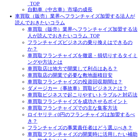
_TOP
自動車（中古車）市場の成長
車買取（販売）業界へフランチャイズ加盟する法人が
読んでおきたいコラム
車買取（販売）業界へフランチャイズ加盟する法
人が読んでおきたいコラム_TOP
フランチャイズビジネスの乗り換えはできるの
か？
車買取フランチャイズを撤退・損切りするタイミ
ングや方法とは
車買取店は地方で開業して利点はある？
車買取店の開業で必要な敷地面積目安
車買取フランチャイズの投資回収期間は？
ダメージカー（事故車）買取ビジネスとは？
車買取ビジネスで起こりやすいトラブルと対応法
車買取フランチャイズを成功させるポイント
車買取フランチャイズでの主な集客方法
ロイヤリティ0円のフランチャイズは加盟するべ
き？
フランチャイズの事業責任者はどう選ぶべき？
車買取フランチャイズの開業時に活用したい補助