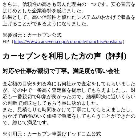
さらに、信頼性の高さも選んだ理由の一つです。安心宣言を
はじめとした企業姿勢を感じました。
結果として、高い信頼性と優れたシステムのおかげで収益を
上げることができるようになりました。
※参照元：カーセブン公式
HP（
https://www.carseven.co.jp/corporate/franchise/post/aix/
）
カーセブンを利用した方の声（評判）
対応や仕事が親切で丁寧。満足度が高い会社
査定額の目安を知る為にも何社かで査定をしてもらいました
が、その中で一番高く査定額を提示してもらえましたし、対
応も一番親切で印象が良かったので、結構即決に近いくらい
の判断で買取をしてもらう事に決めました。
また、
見積もりも時間をかけて丁寧にしてもらえました
し、
おかげで納得のいく価格で買取をしてもらうことができたの
で、総じて満足です。
※引用元：カーセブン車選びドッドコム公式