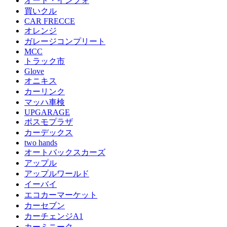
オート・インフォ
買いクル
CAR FRECCE
オレンジ
ガレージコンプリート
MCC
トラック市
Glove
オニキス
カーリンク
マッハ車検
UPGARAGE
ポスモプラザ
カーデックス
two hands
オートバックスカーズ
アップル
アップルワールド
イーバイ
エコカーマーケット
カーセブン
カーチェンジA1
カーミニーク