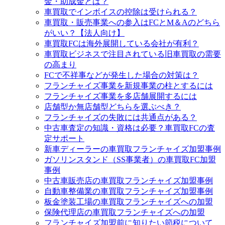
金・助成金とは？
車買取でインボイスの控除は受けられる？
車買取・販売事業への参入はFCとM＆Aのどちら
がいい？【法人向け】
車買取FCは海外展開している会社が有利？
車買取ビジネスで注目されている旧車買取の需要
の高まり
FCで不祥事などが発生した場合の対策は？
フランチャイズ事業を新規事業の柱とするには
フランチャイズ事業を多店舗展開するには
店舗型か無店舗型どちらを選ぶべき？
フランチャイズの失敗には共通点がある？
中古車査定の知識・資格は必要？車買取FCの査
定サポート
新車ディーラーの車買取フランチャイズ加盟事例
ガソリンスタンド（SS事業者）の車買取FC加盟
事例
中古車販売店の車買取フランチャイズ加盟事例
自動車整備業の車買取フランチャイズ加盟事例
板金塗装工場の車買取フランチャイズへの加盟
保険代理店の車買取フランチャイズへの加盟
フランチャイズ加盟前に知りたい節税について