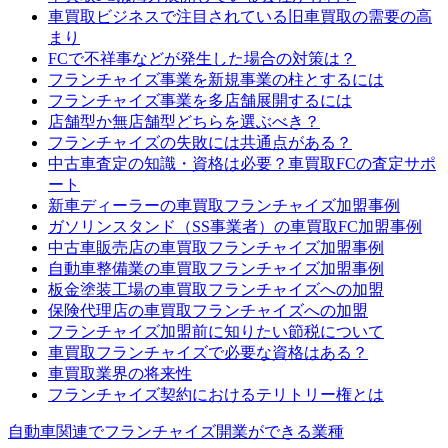
車買取ビジネスで注目されている旧車買取の需要の高
まり
FCで不祥事などが発生した場合の対策は？
フランチャイズ事業を新規事業の柱とするには
フランチャイズ事業を多店舗展開するには
店舗型か無店舗型どちらを選ぶべき？
フランチャイズの失敗には共通点がある？
中古車査定の知識・資格は必要？車買取FCの査定サポ
ート
新車ディーラーの車買取フランチャイズ加盟事例
ガソリンスタンド（SS事業者）の車買取FC加盟事例
中古車販売店の車買取フランチャイズ加盟事例
自動車整備業の車買取フランチャイズ加盟事例
板金塗装工場の車買取フランチャイズへの加盟
保険代理店の車買取フランチャイズへの加盟
フランチャイズ加盟前に知りたい節税について
車買取フランチャイズで必要な資格はある？
車買取業界の将来性
フランチャイズ契約におけるテリトリー権とは
自動車関連でフランチャイズ開業ができる業種