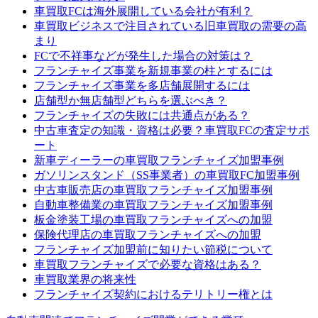
車買取FCは海外展開している会社が有利？
車買取ビジネスで注目されている旧車買取の需要の高
まり
FCで不祥事などが発生した場合の対策は？
フランチャイズ事業を新規事業の柱とするには
フランチャイズ事業を多店舗展開するには
店舗型か無店舗型どちらを選ぶべき？
フランチャイズの失敗には共通点がある？
中古車査定の知識・資格は必要？車買取FCの査定サポ
ート
新車ディーラーの車買取フランチャイズ加盟事例
ガソリンスタンド（SS事業者）の車買取FC加盟事例
中古車販売店の車買取フランチャイズ加盟事例
自動車整備業の車買取フランチャイズ加盟事例
板金塗装工場の車買取フランチャイズへの加盟
保険代理店の車買取フランチャイズへの加盟
フランチャイズ加盟前に知りたい節税について
車買取フランチャイズで必要な資格はある？
車買取業界の将来性
フランチャイズ契約におけるテリトリー権とは