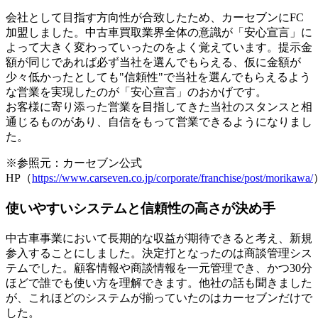
会社として目指す方向性が合致したため、カーセブンにFC
加盟しました。中古車買取業界全体の意識が「安心宣言」に
よって大きく変わっていったのをよく覚えています。提示金
額が同じであれば必ず当社を選んでもらえる、仮に金額が
少々低かったとしても"信頼性"で当社を選んでもらえるよう
な営業を実現したのが「安心宣言」のおかげです。
お客様に寄り添った営業を目指してきた当社のスタンスと相
通じるものがあり、自信をもって営業できるようになりまし
た。
※参照元：カーセブン公式
HP（
https://www.carseven.co.jp/corporate/franchise/post/morikawa/
使いやすいシステムと信頼性の高さが決め手
中古車事業において長期的な収益が期待できると考え、新規
参入することにしました。決定打となったのは商談管理シス
テムでした。
顧客情報や商談情報を一元管理でき、かつ30分
ほどで誰でも使い方を理解できます
。他社の話も聞きました
が、これほどのシステムが揃っていたのはカーセブンだけで
した。