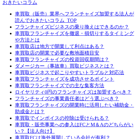
おきたいコラム
車買取（販売）業界へフランチャイズ加盟する法人が
読んでおきたいコラム_TOP
フランチャイズビジネスの乗り換えはできるのか？
車買取フランチャイズを撤退・損切りするタイミング
や方法とは
車買取店は地方で開業して利点はある？
車買取店の開業で必要な敷地面積目安
車買取フランチャイズの投資回収期間は？
ダメージカー（事故車）買取ビジネスとは？
車買取ビジネスで起こりやすいトラブルと対応法
車買取フランチャイズを成功させるポイント
車買取フランチャイズでの主な集客方法
ロイヤリティ0円のフランチャイズは加盟するべき？
フランチャイズの事業責任者はどう選ぶべき？
車買取フランチャイズの開業時に活用したい補助金・
助成金とは？
車買取でインボイスの控除は受けられる？
車買取・販売事業への参入はFCとM＆Aのどちらがい
い？【法人向け】
車買取FCは海外展開している会社が有利？