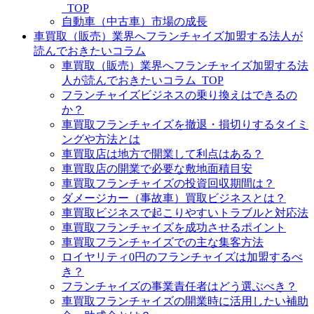
_TOP
自動車（中古車）市場の成長
車買取（販売）業界へフランチャイズ加盟する法人が
読んでおきたいコラム
車買取（販売）業界へフランチャイズ加盟する法
人が読んでおきたいコラム_TOP
フランチャイズビジネスの乗り換えはできるの
か？
車買取フランチャイズを撤退・損切りするタイミ
ングや方法とは
車買取店は地方で開業して利点はある？
車買取店の開業で必要な敷地面積目安
車買取フランチャイズの投資回収期間は？
ダメージカー（事故車）買取ビジネスとは？
車買取ビジネスで起こりやすいトラブルと対応法
車買取フランチャイズを成功させるポイント
車買取フランチャイズでの主な集客方法
ロイヤリティ0円のフランチャイズは加盟するべ
き？
フランチャイズの事業責任者はどう選ぶべき？
車買取フランチャイズの開業時に活用したい補助