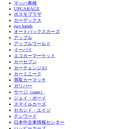
マッハ車検
UPGARAGE
ポスモプラザ
カーデックス
two hands
オートバックスカーズ
アップル
アップルワールド
イーバイ
エコカーマーケット
カーセブン
カーチェンジA1
カーミニーク
買取カーマッチ
ガリバー
サージ（sage）
ジェイ・ボーイ
スマイルカーズ
セカンド・エイジ
テンワード
日本中古車情報センター
ハッピーカーズ