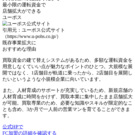
最小限の運転資金
で
店舗拡大ができる
ユーポス
引用元：ユーポス公式サイト
（https://www.u-pohs.co.jp/）
既存事業拡大に
おすすめな理由
買取資金の建て替えシステムがある
ため、多額な運転資金を
用意しなくていい点が魅力なポイントのひとつ。大規模な展
開ではなく、1店舗目が軌道に乗ったから、2店舗目を展開し
たいというような小規模企業に向いています。
また、人材育成のサポートが充実しているため、
新規店舗の
人材育成に時間をかけず、買取本業に集中したまま店舗拡大
が可能。買取専業のため、必要な知識やスキルが限定的なこ
とも含め、3か月で一人前の営業マンを育てることができま
す。
公式HPで
FC加盟の詳細を確認する