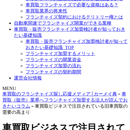
車買取フランチャイズで必要な資格はある？
車買取業界の将来性
フランチャイズ契約におけるテリトリー権とは
自動車関連でフランチャイズ開業ができる業種
車買取・販売フランチャイズ加盟検討者が知っておき
たい基礎知識
車買取・販売フランチャイズ加盟検討者が知って
おきたい基礎知識_TOP
フランチャイズ加盟するメリット
フランチャイズの開業資金
フランチャイズ加盟の流れ
フランチャイズの契約期間
運営会社情報
MENU
車買取のフランチャイズ探し応援メディア│カーメイ典
»
車
買取（販売）業界へフランチャイズ加盟する法人が読んでお
きたいコラム
»
車買取ビジネスで注目されている旧車買取の
需要の高まり
車買取ビジネスで注目されて