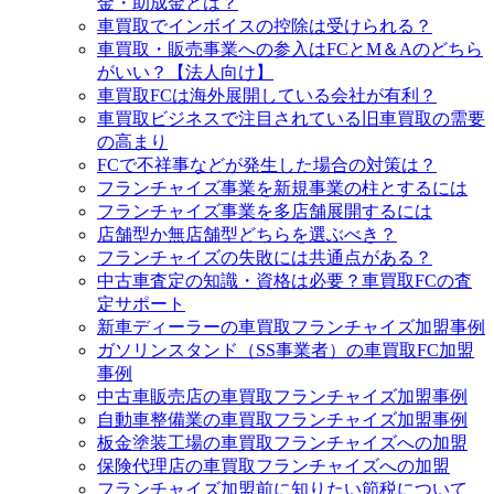
金・助成金とは？
車買取でインボイスの控除は受けられる？
車買取・販売事業への参入はFCとM＆Aのどちら
がいい？【法人向け】
車買取FCは海外展開している会社が有利？
車買取ビジネスで注目されている旧車買取の需要
の高まり
FCで不祥事などが発生した場合の対策は？
フランチャイズ事業を新規事業の柱とするには
フランチャイズ事業を多店舗展開するには
店舗型か無店舗型どちらを選ぶべき？
フランチャイズの失敗には共通点がある？
中古車査定の知識・資格は必要？車買取FCの査
定サポート
新車ディーラーの車買取フランチャイズ加盟事例
ガソリンスタンド（SS事業者）の車買取FC加盟
事例
中古車販売店の車買取フランチャイズ加盟事例
自動車整備業の車買取フランチャイズ加盟事例
板金塗装工場の車買取フランチャイズへの加盟
保険代理店の車買取フランチャイズへの加盟
フランチャイズ加盟前に知りたい節税について