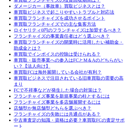
車買取フランチャイズの投資回収期間は？
ダメージカー（事故車）買取ビジネスとは？
車買取ビジネスで起こりやすいトラブルと対応法
車買取フランチャイズを成功させるポイント
車買取フランチャイズでの主な集客方法
ロイヤリティ0円のフランチャイズは加盟するべき？
フランチャイズの事業責任者はどう選ぶべき？
車買取フランチャイズの開業時に活用したい補助金・
助成金とは？
車買取でインボイスの控除は受けられる？
車買取・販売事業への参入はFCとM＆Aのどちらがい
い？【法人向け】
車買取FCは海外展開している会社が有利？
車買取ビジネスで注目されている旧車買取の需要の高
まり
FCで不祥事などが発生した場合の対策は？
フランチャイズ事業を新規事業の柱とするには
フランチャイズ事業を多店舗展開するには
店舗型か無店舗型どちらを選ぶべき？
フランチャイズの失敗には共通点がある？
中古車査定の知識・資格は必要？車買取FCの査定サポ
ート