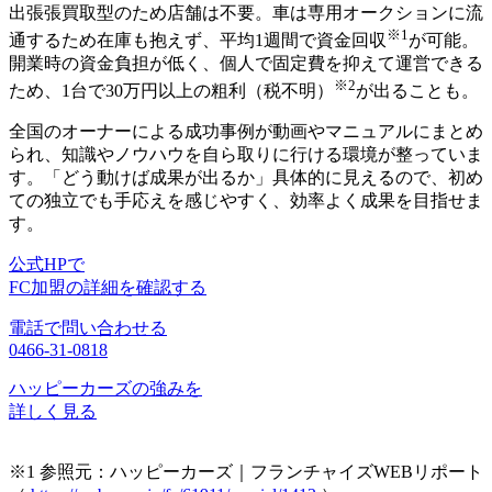
出張張買取型のため店舗は不要。車は専用オークションに流
※1
通するため在庫も抱えず、平均1週間で資金回収
が可能。
開業時の資金負担が低く、個人で固定費を抑えて運営できる
※2
ため、1台で30万円以上の粗利（税不明）
が出ることも。
全国のオーナーによる成功事例が動画やマニュアルにまとめ
られ、
知識やノウハウを自ら取りに行ける環境
が整っていま
す。「どう動けば成果が出るか」具体的に見えるので、初め
ての独立でも手応えを感じやすく、効率よく成果を目指せま
す。
公式HPで
FC加盟の詳細を確認する
電話で問い合わせる
0466-31-0818
ハッピーカーズの強みを
詳しく見る
※1 参照元：ハッピーカーズ｜フランチャイズWEBリポート