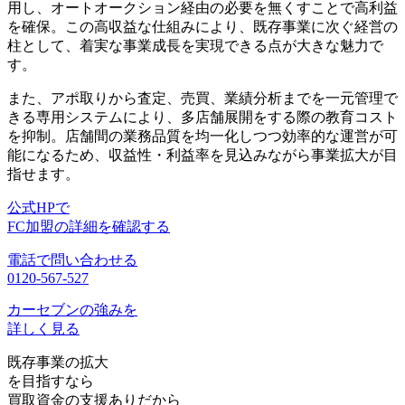
用し、オートオークション経由の必要を無くすことで高利益
を確保。この高収益な仕組みにより、
既存事業に次ぐ経営の
柱として、着実な事業成長を実現
できる点が大きな魅力で
す。
また、アポ取りから査定、売買、業績分析までを一元管理で
きる専用システムにより、
多店舗展開をする際の教育コスト
を抑制
。店舗間の業務品質を均一化しつつ効率的な運営が可
能になるため、収益性・利益率を見込みながら事業拡大が目
指せます。
公式HPで
FC加盟の詳細を確認する
電話で問い合わせる
0120-567-527
カーセブンの強みを
詳しく見る
既存事業の拡大
を目指すなら
買取資金の支援ありだから