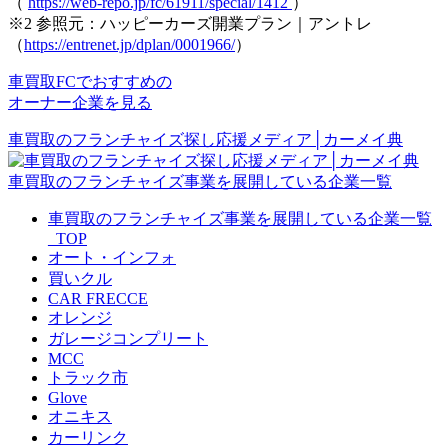
（
https://web-repo.jp/fc/61911/special/1412
）
※2 参照元：ハッピーカーズ開業プラン｜アントレ
（
https://entrenet.jp/dplan/0001966/
）
車買取FCでおすすめの
オーナー企業を見る
車買取のフランチャイズ探し応援メディア│カーメイ典
車買取のフランチャイズ事業を展開している企業一覧
車買取のフランチャイズ事業を展開している企業一覧
_TOP
オート・インフォ
買いクル
CAR FRECCE
オレンジ
ガレージコンプリート
MCC
トラック市
Glove
オニキス
カーリンク