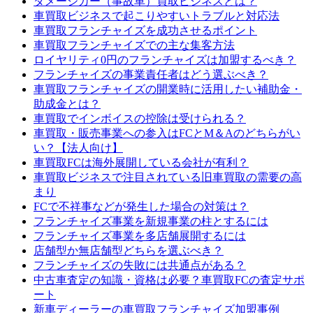
ダメージカー（事故車）買取ビジネスとは？
車買取ビジネスで起こりやすいトラブルと対応法
車買取フランチャイズを成功させるポイント
車買取フランチャイズでの主な集客方法
ロイヤリティ0円のフランチャイズは加盟するべき？
フランチャイズの事業責任者はどう選ぶべき？
車買取フランチャイズの開業時に活用したい補助金・
助成金とは？
車買取でインボイスの控除は受けられる？
車買取・販売事業への参入はFCとM＆Aのどちらがい
い？【法人向け】
車買取FCは海外展開している会社が有利？
車買取ビジネスで注目されている旧車買取の需要の高
まり
FCで不祥事などが発生した場合の対策は？
フランチャイズ事業を新規事業の柱とするには
フランチャイズ事業を多店舗展開するには
店舗型か無店舗型どちらを選ぶべき？
フランチャイズの失敗には共通点がある？
中古車査定の知識・資格は必要？車買取FCの査定サポ
ート
新車ディーラーの車買取フランチャイズ加盟事例