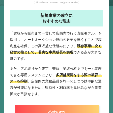
（https://www.carseven.co.jp/corporate/）
新規事業の確立に
おすすめな理由
「買取から販売まで一貫して店舗内で行う直販モデル」を
採用し、オートオークション経由の必要を無くすことで高
利益を確保。この高収益な仕組みにより、
既存事業に次ぐ
経営の柱として、着実な事業成長を実現
できる点が大きな
魅力です。
また、アポ取りから査定、売買、業績分析までを一元管理
できる専用システムにより、
多店舗展開をする際の教育コ
ストを抑制
。店舗間の業務品質を均一化しつつ効率的な運
営が可能になるため、収益性・利益率を見込みながら事業
拡大が目指せます。
公式HPで