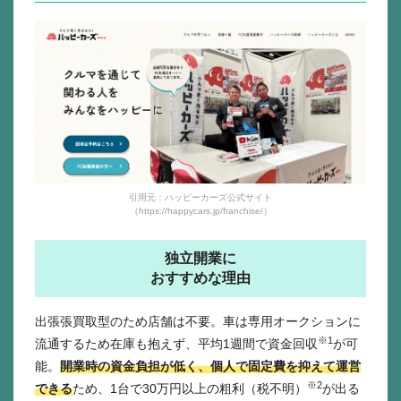
引用元：ハッピーカーズ公式サイト
（https://happycars.jp/franchise/）
独立開業に
おすすめな理由
出張張買取型のため店舗は不要。車は専用オークションに
※1
流通するため在庫も抱えず、平均1週間で資金回収
が可
能。
開業時の資金負担が低く、個人で固定費を抑えて運営
※2
できる
ため、1台で30万円以上の粗利（税不明）
が出る