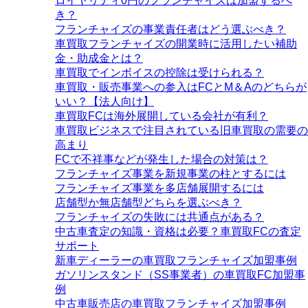
ロイヤリティ0円のフランチャイズは加盟するべ
き？
フランチャイズの事業責任者はどう選ぶべき？
車買取フランチャイズの開業時に活用したい補助
金・助成金とは？
車買取でインボイスの控除は受けられる？
車買取・販売事業への参入はFCとM＆Aのどちらが
いい？【法人向け】
車買取FCは海外展開している会社が有利？
車買取ビジネスで注目されている旧車買取の需要の
高まり
FCで不祥事などが発生した場合の対策は？
フランチャイズ事業を新規事業の柱とするには
フランチャイズ事業を多店舗展開するには
店舗型か無店舗型どちらを選ぶべき？
フランチャイズの失敗には共通点がある？
中古車査定の知識・資格は必要？車買取FCの査定
サポート
新車ディーラーの車買取フランチャイズ加盟事例
ガソリンスタンド（SS事業者）の車買取FC加盟事
例
中古車販売店の車買取フランチャイズ加盟事例