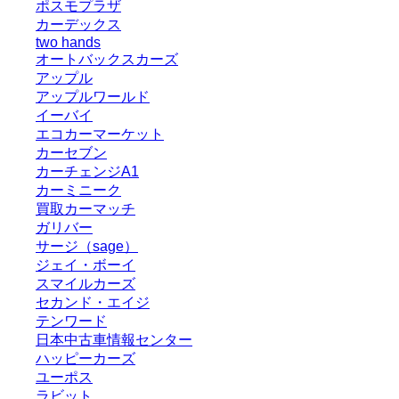
ポスモプラザ
カーデックス
two hands
オートバックスカーズ
アップル
アップルワールド
イーバイ
エコカーマーケット
カーセブン
カーチェンジA1
カーミニーク
買取カーマッチ
ガリバー
サージ（sage）
ジェイ・ボーイ
スマイルカーズ
セカンド・エイジ
テンワード
日本中古車情報センター
ハッピーカーズ
ユーポス
ラビット