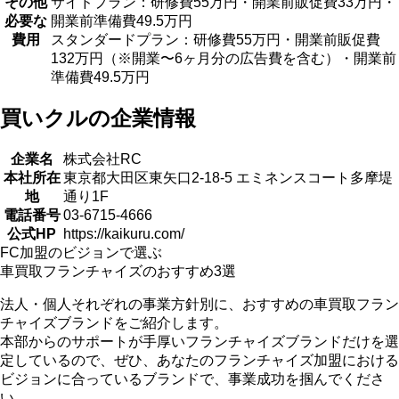
その他
サイドプラン：研修費55万円・開業前販促費33万円・
必要な
開業前準備費49.5万円
費用
スタンダードプラン：研修費55万円・開業前販促費
132万円（※開業〜6ヶ月分の広告費を含む）・開業前
準備費49.5万円
買いクルの企業情報
企業名
株式会社RC
本社所在
東京都大田区東矢口2-18-5 エミネンスコート多摩堤
地
通り1F
電話番号
03-6715-4666
公式HP
https://kaikuru.com/
FC加盟のビジョンで選ぶ
車買取フランチャイズのおすすめ3選
法人・個人それぞれの事業方針別に、おすすめの車買取フラン
チャイズブランドをご紹介します。
本部からのサポートが手厚いフランチャイズブランドだけを選
定
しているので、ぜひ、あなたのフランチャイズ加盟における
ビジョンに合っているブランドで、事業成功を掴んでくださ
い。