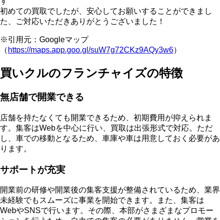
す
初めての買取でしたが、安心してお願いすることができまし
た、ご対応いただきありがとうございました！
※引用元：Googleマップ
（
https://maps.app.goo.gl/suW7g72CKz9AQy3w6
）
買いクルのフランチャイズの特徴
無店舗で開業できる
店舗を持たなくても開業できるため、
初期費用が抑えられま
す
。集客はWebを中心に行い、買取は出張形式で対応。ただ
し、車での移動となるため、車庫や車は用意しておく必要があ
ります。
サポートが充実
開業前の研修や開業後の集客支援が整備されているため、
業界
未経験でもスムーズに事業を開始できます
。また、集客は
WebやSNSで行います。その際、本部がさまざまなプロモー