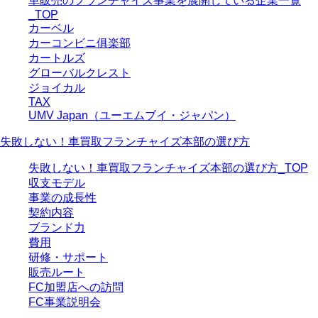
車販売のフランチャイズ事業を展開している企業一覧
_TOP
カーベル
カーコンビニ俱楽部
カートルズ
グローバルクレスト
ジョイカル
TAX
UMV Japan（ユーエムブイ・ジャパン）
失敗しない！車買取フランチャイズ本部の選び方
失敗しない！車買取フランチャイズ本部の選び方_TOP
収支モデル
事業の成長性
契約内容
ブランド力
費用
研修・サポート
販売ルート
FC加盟店への訪問
FC事業説明会