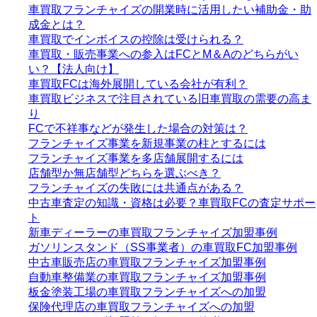
車買取フランチャイズの開業時に活用したい補助金・助
成金とは？
車買取でインボイスの控除は受けられる？
車買取・販売事業への参入はFCとM＆Aのどちらがい
い？【法人向け】
車買取FCは海外展開している会社が有利？
車買取ビジネスで注目されている旧車買取の需要の高ま
り
FCで不祥事などが発生した場合の対策は？
フランチャイズ事業を新規事業の柱とするには
フランチャイズ事業を多店舗展開するには
店舗型か無店舗型どちらを選ぶべき？
フランチャイズの失敗には共通点がある？
中古車査定の知識・資格は必要？車買取FCの査定サポー
ト
新車ディーラーの車買取フランチャイズ加盟事例
ガソリンスタンド（SS事業者）の車買取FC加盟事例
中古車販売店の車買取フランチャイズ加盟事例
自動車整備業の車買取フランチャイズ加盟事例
板金塗装工場の車買取フランチャイズへの加盟
保険代理店の車買取フランチャイズへの加盟