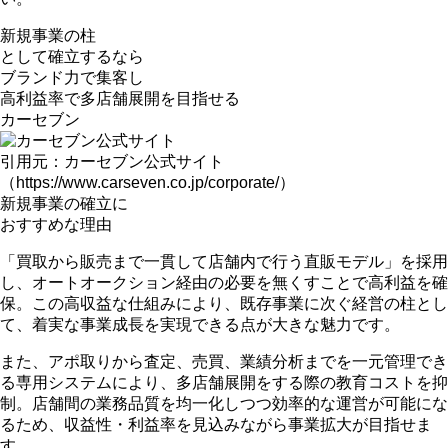
新規事業の柱
として確立するなら
ブランド力で集客し
高利益率で多店舗展開
を目指せる
カーセブン
引用元：カーセブン公式サイト
（https://www.carseven.co.jp/corporate/）
新規事業の確立に
おすすめな理由
「買取から販売まで一貫して店舗内で行う直販モデル」を採用
し、オートオークション経由の必要を無くすことで高利益を確
保。この高収益な仕組みにより、
既存事業に次ぐ経営の柱とし
て、着実な事業成長を実現
できる点が大きな魅力です。
また、アポ取りから査定、売買、業績分析までを一元管理でき
る専用システムにより、
多店舗展開をする際の教育コストを抑
制
。店舗間の業務品質を均一化しつつ効率的な運営が可能にな
るため、収益性・利益率を見込みながら事業拡大が目指せま
す。