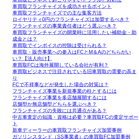
車買取フランチャイズを成功させるポイント
車買取フランチャイズでの主な集客方法
ロイヤリティ0円のフランチャイズは加盟するべき？
フランチャイズの事業責任者はどう選ぶべき？
車買取フランチャイズの開業時に活用したい補助金・助
成金とは？
車買取でインボイスの控除は受けられる？
車買取・販売事業への参入はFCとM＆Aのどちらがい
い？【法人向け】
車買取FCは海外展開している会社が有利？
車買取ビジネスで注目されている旧車買取の需要の高ま
り
FCで不祥事などが発生した場合の対策は？
フランチャイズ事業を新規事業の柱とするには
フランチャイズ事業を多店舗展開するには
店舗型か無店舗型どちらを選ぶべき？
フランチャイズの失敗には共通点がある？
中古車査定の知識・資格は必要？車買取FCの査定サポー
ト
新車ディーラーの車買取フランチャイズ加盟事例
ガソリンスタンド（SS事業者）の車買取FC加盟事例