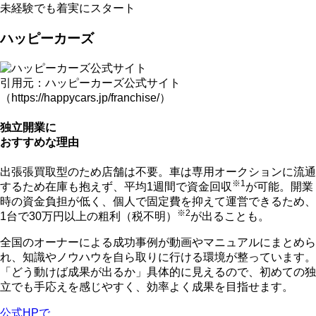
未経験でも着実にスタート
ハッピーカーズ
引用元：ハッピーカーズ公式サイト
（https://happycars.jp/franchise/）
独立開業に
おすすめな理由
出張張買取型のため店舗は不要。車は専用オークションに流通
※1
するため在庫も抱えず、平均1週間で資金回収
が可能。
開業
時の資金負担が低く、個人で固定費を抑えて運営できる
ため、
※2
1台で30万円以上の粗利（税不明）
が出ることも。
全国のオーナーによる成功事例が動画やマニュアルにまとめら
れ、
知識やノウハウを自ら取りに行ける環境
が整っています。
「どう動けば成果が出るか」具体的に見えるので、初めての独
立でも手応えを感じやすく、効率よく成果を目指せます。
公式HPで