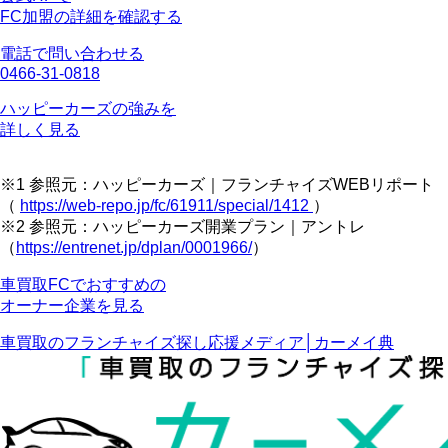
FC加盟の詳細を確認する
電話で問い合わせる
0466-31-0818
ハッピーカーズの強みを
詳しく見る
※1 参照元：ハッピーカーズ｜フランチャイズWEBリポート
（
https://web-repo.jp/fc/61911/special/1412
）
※2 参照元：ハッピーカーズ開業プラン｜アントレ
（
https://entrenet.jp/dplan/0001966/
）
車買取FCでおすすめの
オーナー企業を見る
車買取のフランチャイズ探し応援メディア│カーメイ典