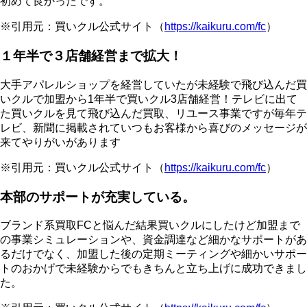
初めて良かったです。
※引用元：買いクル公式サイト（
https://kaikuru.com/fc
）
１年半で３店舗経営まで拡大！
大手アパレルショップを経営していたが未経験で飛び込んだ買
いクルで加盟から1年半で買いクル3店舗経営！テレビに出て
た買いクルを見て飛び込んだ買取、リユース事業ですが毎年テ
レビ、新聞に掲載されていつもお客様から喜びのメッセージが
来てやりがいがあります
※引用元：買いクル公式サイト（
https://kaikuru.com/fc
）
本部のサポートが充実している。
ブランド系買取FCと悩んだ結果買いクルにしたけど加盟まで
の事業シミュレーションや、資金調達など細かなサポートがあ
るだけでなく、加盟した後の定期ミーティングや細かいサポー
トのおかげで未経験からでもきちんと立ち上げに成功できまし
た。