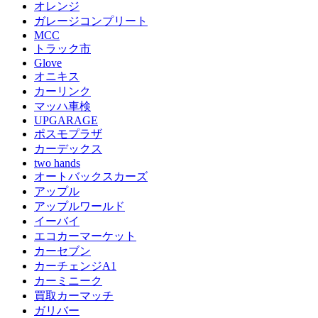
オレンジ
ガレージコンプリート
MCC
トラック市
Glove
オニキス
カーリンク
マッハ車検
UPGARAGE
ポスモプラザ
カーデックス
two hands
オートバックスカーズ
アップル
アップルワールド
イーバイ
エコカーマーケット
カーセブン
カーチェンジA1
カーミニーク
買取カーマッチ
ガリバー