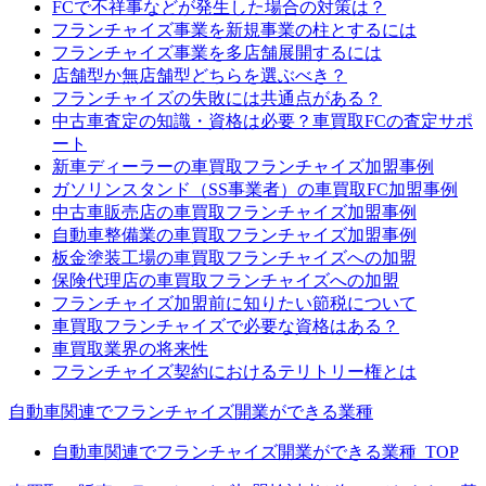
FCで不祥事などが発生した場合の対策は？
フランチャイズ事業を新規事業の柱とするには
フランチャイズ事業を多店舗展開するには
店舗型か無店舗型どちらを選ぶべき？
フランチャイズの失敗には共通点がある？
中古車査定の知識・資格は必要？車買取FCの査定サポ
ート
新車ディーラーの車買取フランチャイズ加盟事例
ガソリンスタンド（SS事業者）の車買取FC加盟事例
中古車販売店の車買取フランチャイズ加盟事例
自動車整備業の車買取フランチャイズ加盟事例
板金塗装工場の車買取フランチャイズへの加盟
保険代理店の車買取フランチャイズへの加盟
フランチャイズ加盟前に知りたい節税について
車買取フランチャイズで必要な資格はある？
車買取業界の将来性
フランチャイズ契約におけるテリトリー権とは
自動車関連でフランチャイズ開業ができる業種
自動車関連でフランチャイズ開業ができる業種_TOP