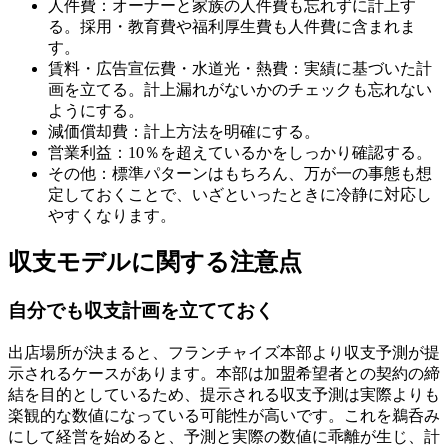
人件費：オーナーと家族の人件費も忘れずに計上す
る。採用・教育費や福利厚生費も人件費に含まれま
す。
賃料・広告宣伝費・水道光・熱費：実績に基づいた計
画を立てる。計上漏れがないかのチェックも忘れない
ようにする。
減価償却費：計上方法を明確にする。
営業利益：10％を超えているかをしっかり確認する。
その他：標準パターンはもちろん、万が一の事態も想
定しておくことで、いざといったときに冷静に対応し
やすくなります。
収支モデルに関する注意点
自分でも収支計画を立てておく
出店場所が決まると、フランチャイズ本部より収支予測が提
示されるケースがあります。本部は加盟希望者との契約の締
結を目的としているため、提示される収支予測は実際よりも
楽観的な数値になっている可能性が高いです。これを鵜呑み
にして経営を始めると、予測と実際の数値に乖離が生じ、計