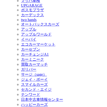
マッハ車検
UPGARAGE
ポスモプラザ
カーデックス
two hands
オートバックスカーズ
アップル
アップルワールド
イーバイ
エコカーマーケット
カーセブン
カーチェンジA1
カーミニーク
買取カーマッチ
ガリバー
サージ（sage）
ジェイ・ボーイ
スマイルカーズ
セカンド・エイジ
テンワード
日本中古車情報センター
ハッピーカーズ