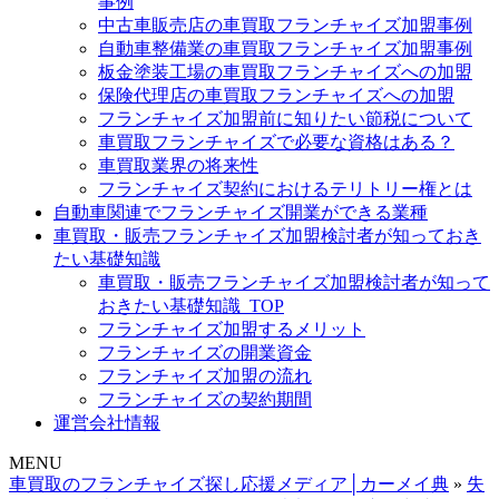
事例
中古車販売店の車買取フランチャイズ加盟事例
自動車整備業の車買取フランチャイズ加盟事例
板金塗装工場の車買取フランチャイズへの加盟
保険代理店の車買取フランチャイズへの加盟
フランチャイズ加盟前に知りたい節税について
車買取フランチャイズで必要な資格はある？
車買取業界の将来性
フランチャイズ契約におけるテリトリー権とは
自動車関連でフランチャイズ開業ができる業種
車買取・販売フランチャイズ加盟検討者が知っておき
たい基礎知識
車買取・販売フランチャイズ加盟検討者が知って
おきたい基礎知識_TOP
フランチャイズ加盟するメリット
フランチャイズの開業資金
フランチャイズ加盟の流れ
フランチャイズの契約期間
運営会社情報
MENU
車買取のフランチャイズ探し応援メディア│カーメイ典
»
失