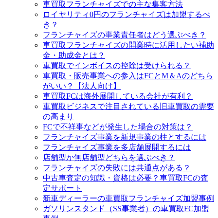
車買取フランチャイズでの主な集客方法
ロイヤリティ0円のフランチャイズは加盟するべ
き？
フランチャイズの事業責任者はどう選ぶべき？
車買取フランチャイズの開業時に活用したい補助
金・助成金とは？
車買取でインボイスの控除は受けられる？
車買取・販売事業への参入はFCとM＆Aのどちら
がいい？【法人向け】
車買取FCは海外展開している会社が有利？
車買取ビジネスで注目されている旧車買取の需要
の高まり
FCで不祥事などが発生した場合の対策は？
フランチャイズ事業を新規事業の柱とするには
フランチャイズ事業を多店舗展開するには
店舗型か無店舗型どちらを選ぶべき？
フランチャイズの失敗には共通点がある？
中古車査定の知識・資格は必要？車買取FCの査
定サポート
新車ディーラーの車買取フランチャイズ加盟事例
ガソリンスタンド（SS事業者）の車買取FC加盟