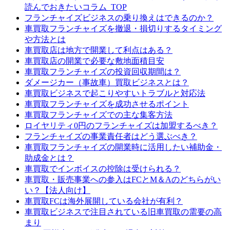
読んでおきたいコラム_TOP
フランチャイズビジネスの乗り換えはできるのか？
車買取フランチャイズを撤退・損切りするタイミング
や方法とは
車買取店は地方で開業して利点はある？
車買取店の開業で必要な敷地面積目安
車買取フランチャイズの投資回収期間は？
ダメージカー（事故車）買取ビジネスとは？
車買取ビジネスで起こりやすいトラブルと対応法
車買取フランチャイズを成功させるポイント
車買取フランチャイズでの主な集客方法
ロイヤリティ0円のフランチャイズは加盟するべき？
フランチャイズの事業責任者はどう選ぶべき？
車買取フランチャイズの開業時に活用したい補助金・
助成金とは？
車買取でインボイスの控除は受けられる？
車買取・販売事業への参入はFCとM＆Aのどちらがい
い？【法人向け】
車買取FCは海外展開している会社が有利？
車買取ビジネスで注目されている旧車買取の需要の高
まり