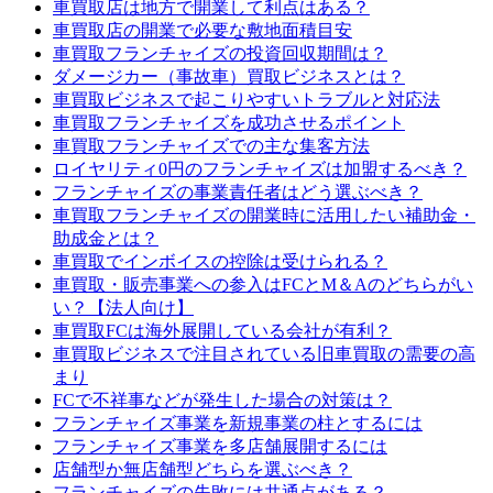
車買取店は地方で開業して利点はある？
車買取店の開業で必要な敷地面積目安
車買取フランチャイズの投資回収期間は？
ダメージカー（事故車）買取ビジネスとは？
車買取ビジネスで起こりやすいトラブルと対応法
車買取フランチャイズを成功させるポイント
車買取フランチャイズでの主な集客方法
ロイヤリティ0円のフランチャイズは加盟するべき？
フランチャイズの事業責任者はどう選ぶべき？
車買取フランチャイズの開業時に活用したい補助金・
助成金とは？
車買取でインボイスの控除は受けられる？
車買取・販売事業への参入はFCとM＆Aのどちらがい
い？【法人向け】
車買取FCは海外展開している会社が有利？
車買取ビジネスで注目されている旧車買取の需要の高
まり
FCで不祥事などが発生した場合の対策は？
フランチャイズ事業を新規事業の柱とするには
フランチャイズ事業を多店舗展開するには
店舗型か無店舗型どちらを選ぶべき？
フランチャイズの失敗には共通点がある？