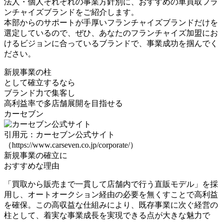
法人・個人それぞれの事業方針別に、おすすめの車買取フラ
ンチャイズブランドをご紹介します。
本部からのサポートが手厚いフランチャイズブランドだけを
選定
しているので、ぜひ、あなたのフランチャイズ加盟にお
けるビジョンに合っているブランドで、事業成功を掴んでく
ださい。
新規事業の柱
として確立するなら
ブランド力で集客し
高利益率で多店舗展開
を目指せる
カーセブン
引用元：カーセブン公式サイト
（https://www.carseven.co.jp/corporate/）
新規事業の確立に
おすすめな理由
「買取から販売まで一貫して店舗内で行う直販モデル」を採
用し、オートオークション経由の必要を無くすことで高利益
を確保。この高収益な仕組みにより、
既存事業に次ぐ経営の
柱として、着実な事業成長を実現
できる点が大きな魅力で