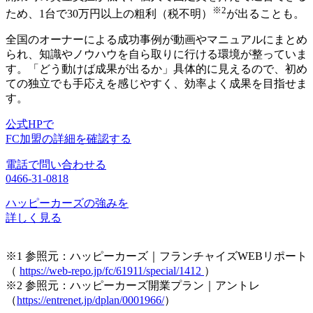
※2
ため、1台で30万円以上の粗利（税不明）
が出ることも。
全国のオーナーによる成功事例が動画やマニュアルにまとめ
られ、
知識やノウハウを自ら取りに行ける環境
が整っていま
す。「どう動けば成果が出るか」具体的に見えるので、初め
ての独立でも手応えを感じやすく、効率よく成果を目指せま
す。
公式HPで
FC加盟の詳細を確認する
電話で問い合わせる
0466-31-0818
ハッピーカーズの強みを
詳しく見る
※1 参照元：ハッピーカーズ｜フランチャイズWEBリポート
（
https://web-repo.jp/fc/61911/special/1412
）
※2 参照元：ハッピーカーズ開業プラン｜アントレ
（
https://entrenet.jp/dplan/0001966/
）